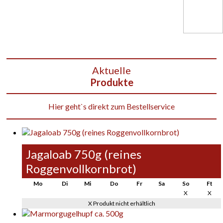
Aktuelle
Produkte
Hier geht`s direkt zum Bestellservice
Jagaloab 750g (reines
Roggenvollkornbrot)
Mo
Di
Mi
Do
Fr
Sa
So
Ft
X
X
X Produkt nicht erhältlich