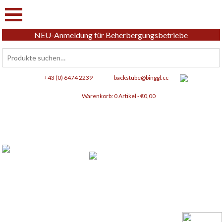
NEU-Anmeldung für Beherbergungsbetriebe
Suchen
nach:
+43 (0) 6474 2239
backstube@binggl.cc
Warenkorb:
0 Artikel -
€
0,00
Frisches aus Tamsweg,
für Genussliebhaber.