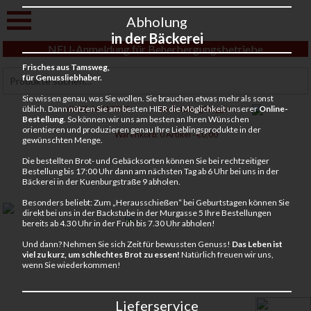
Abholung
in der Bäckerei
NEU-Anmeldung für Beherbergungsbetriebe
Frisches aus Tamsweg,
Suchen
für Genussliebhaber.
nach:
Sie wissen genau, was Sie wollen. Sie brauchen etwas mehr als sonst
üblich. Dann nützen Sie am besten HIER die Möglichkeit unserer
Online-
+43 (0) 6474 2239
backstube@binggl.cc
Bestellung
. So können wir uns am besten an Ihren Wünschen
orientieren und produzieren genau Ihre Lieblingsprodukte in der
Warenkorb:
0 Artikel -
€
0,00
gewünschten Menge.
Die bestellten Brot- und Gebäcksorten können Sie bei rechtzeitiger
Frisches aus Tamsweg,
Bestellung bis 17:00 Uhr dann am nächsten Tag ab 6 Uhr bei uns in der
Bäckerei in der Kuenburgstraße 9 abholen.
für Genussliebhaber.
Besonders beliebt: Zum „Herausschießen“ bei Geburtstagen können Sie
direkt bei uns in der Backstube in der Murgasse 5 Ihre Bestellungen
bereits ab 4.30 Uhr in der Früh bis 7.30 Uhr abholen!
Und dann? Nehmen Sie sich Zeit für bewussten Genuss!
Das Leben ist
viel zu kurz, um schlechtes Brot zu essen!
Natürlich freuen wir uns,
wenn Sie wiederkommen!
Lieferservice