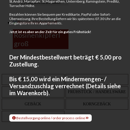
St.Andrä, Mariapfarr, St.Magarethen, Unternberg, Ramingstein, Predlitz,
X Produkt nicht erhältlich
Turracher Höhe.
Bezahlen können Sie bequem per Kreditkarte, PayPal oder Sofort-
Überweisung. Ihre Bestellung liefern wir bis spätestens 07.30 Uhr an die
Eingangstüre Ihres Appartements.
J
etzt ist es aber an der Zeit für ein gutes Frühstück!
Rosinenkipferl
groß
Der Mindestbestellwert beträgt € 5,00 pro
Zustellung.
Bis € 15,00 wird ein Mindermengen- /
AKTUELLES
BROTE
Versandzuschlag verrechnet (Details siehe
im Warenkorb).
FEINBACKWAREN
FRÜHSTÜCK / HANDELSWARE
GEBÄCK
KORNGEBÄCK
WEISSBROTE
Bestellvorgang online / order process online