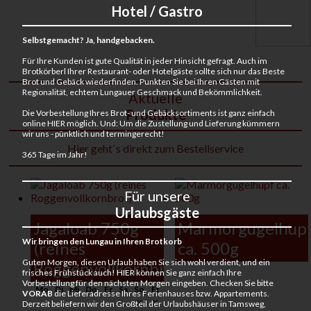
Hotel / Gastro
Selbstgemacht? Ja, handgebacken.
Für Ihre Kunden ist gute Qualität in jeder Hinsicht gefragt. Auch im
Brotkörberl Ihrer Restaurant- oder Hotelgäste sollte sich nur das Beste
Brot und Gebäck wiederfinden. Punkten Sie bei Ihren Gästen mit
Regionalität, echtem Lungauer Geschmack und Bekömmlichkeit.
Aktuelle
Produkte
Die Vorbestellung Ihres Brot- und Gebäcksortiments ist ganz einfach
online HIER möglich. Und: Um die Zustellung und Lieferung kümmern
wir uns - pünktlich und termingerecht!
Hier geht`s direkt zum Bestellservice
365 Tage im Jahr!
Für unsere
Urlaubsgäste
Jagaloab 750g
Marmorgugelhup
Wir bringen den Lungau in Ihren Brotkorb
(reines
ca. 500g
Guten Morgen, diesen Urlaub haben Sie sich wohl verdient, und ein
Roggenvollkornbrot)
frisches Frühstück auch! HIER können Sie ganz einfach Ihre
Vorbestellung für den nächsten Morgen eingeben. Checken Sie bitte
Mo
Di
Mi
Do
Fr
Sa
So
Ft
VORAB
die Lieferadresse Ihres Ferienhauses bzw. Appartements.
X
X
Derzeit beliefern wir den Großteil der Urlaubshäuser in Tamsweg,