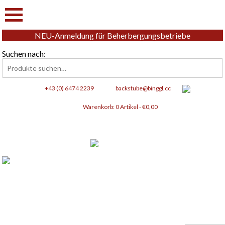
NEU-Anmeldung für Beherbergungsbetriebe
Suchen nach:
+43 (0) 6474 2239
backstube@binggl.cc
Warenkorb:
0 Artikel -
€
0,00