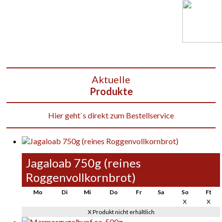
Aktuelle
Produkte
Hier geht`s direkt zum Bestellservice
Jagaloab 750g (reines
Roggenvollkornbrot)
Mo
Di
Mi
Do
Fr
Sa
So
Ft
X
X
X Produkt nicht erhältlich