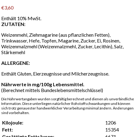
€
3,60
Enthält 10% MwSt.
ZUTATEN:
Weizenmehl, Ziehmagarine (aus pflanzlichen Fetten),
Trinkwasser, Hefe, Topfen, Magarine, Zucker, Ei, Rosinen,
Weizenmalzmehl (Weizenmalzmehl, Zucker, Lecithin), Salz,
Stärkemehl
ALLERGENE:
Enthält Gluten, Eierzeugnisse und Milcherzeugnisse.
Nährwerte in mg/100g Lebensmittel.
(Berechnet mittels Bundeslebensmittelschlüssel)
Die Nährwertangaben wurden sorgfältig berechnet und dienen als unverbindliche
Information. Diese unterliegen natürlicher Rohstoffschwankungen und können
sich trotz genauester handwerklicher Verarbeitung minimal ändern. Änderungen
sind vorbehalten.
Kilojoule:
1206
Fett:
15354
Gesättigte Fettsäuren:
6671