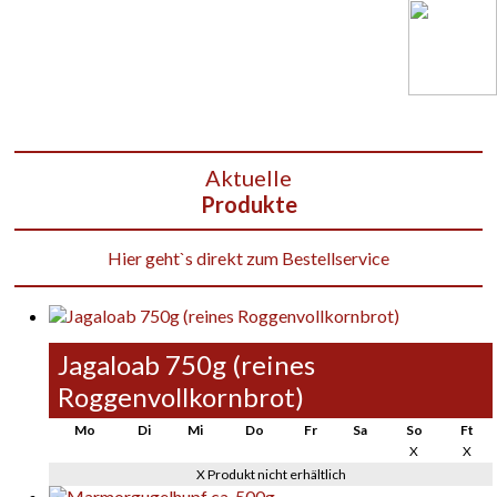
Aktuelle
Produkte
Hier geht`s direkt zum Bestellservice
Jagaloab 750g (reines
Roggenvollkornbrot)
Mo
Di
Mi
Do
Fr
Sa
So
Ft
X
X
X Produkt nicht erhältlich