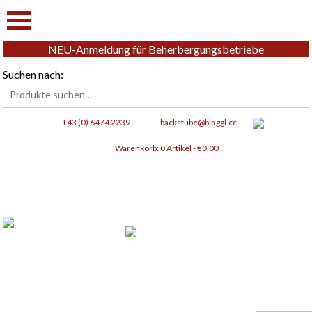
NEU-Anmeldung für Beherbergungsbetriebe
Suchen nach:
+43 (0) 6474 2239
backstube@binggl.cc
Warenkorb:
0 Artikel -
€
0,00
Frisches aus Tamsweg,
für Genussliebhaber.