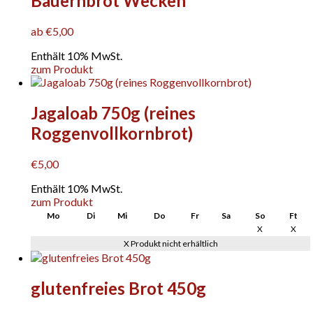
Bauernbrot Wecken
ab
€
5,00
Enthält 10% MwSt.
Dieses
zum Produkt
Produkt
weist
mehrere
Jagaloab 750g (reines
Varianten
Roggenvollkornbrot)
auf.
Die
Optionen
€
5,00
können
auf
Enthält 10% MwSt.
der
zum Produkt
Produktseite
Mo
Di
Mi
Do
Fr
Sa
So
Ft
gewählt
X
X
werden
X Produkt nicht erhältlich
glutenfreies Brot 450g