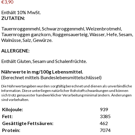
€
3,90
Enthält 10% MwSt.
ZUTATEN:
Tauernroggenmehl, Schwarzroggenmehl, Weizenbrotmehl,
Tauernroggen ganzkorn, Roggensauerteig, Wasser, Hefe, Sesam,
Walnüsse, Salz, Gewürze.
ALLERGENE:
Enthält Gluten, Sesam und Schalenfrüchte.
Nährwerte in mg/100g Lebensmittel.
(Berechnet mittels Bundeslebensmittelschlüssel)
Die Nährwertangaben wurden sorgfältig berechnet und dienen als unverbindliche
Information. Diese unterliegen natürlicher Rohstoffschwankungen und können
sich trotz genauester handwerklicher Verarbeitung minimal ändern. Änderungen
sind vorbehalten.
Kilojoule:
939
Fett:
3385
Gesättigte Fettsäuren:
462
Protein:
7074