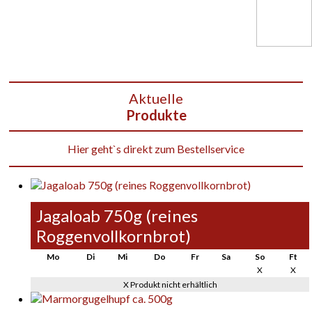
Aktuelle
Produkte
Hier geht`s direkt zum Bestellservice
Jagaloab 750g (reines
Roggenvollkornbrot)
Mo
Di
Mi
Do
Fr
Sa
So
Ft
X
X
X Produkt nicht erhältlich