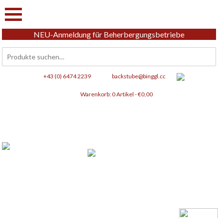
NEU-Anmeldung für Beherbergungsbetriebe
Suchen
nach:
+43 (0) 6474 2239
backstube@binggl.cc
Warenkorb:
0 Artikel -
€
0,00
Frisches aus Tamsweg,
für Genussliebhaber.