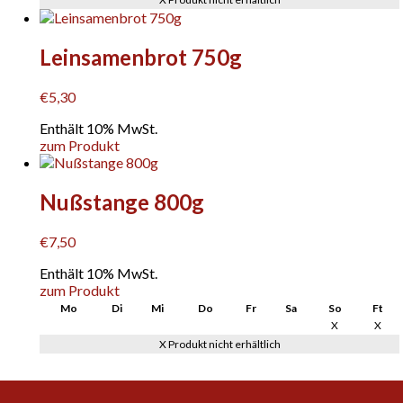
Varianten
auf.
Die
Leinsamenbrot 750g
Optionen
können
€
5,30
auf
der
Enthält 10% MwSt.
Produktseite
zum Produkt
gewählt
werden
Nußstange 800g
€
7,50
Enthält 10% MwSt.
zum Produkt
Mo
Di
Mi
Do
Fr
Sa
So
Ft
X
X
X Produkt nicht erhältlich