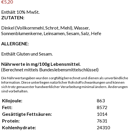
€
5,20
Enthält 10% MwSt.
ZUTATEN:
Dinkel (Vollkornmehl, Schrot, Mehl), Wasser,
Sonnenblumenkerne, Leinsamen, Sesam, Salz, Hefe
ALLERGENE:
Enthält Gluten und Sesam.
Nährwerte in mg/100g Lebensmittel.
(Berechnet mittels Bundeslebensmittelschlüssel)
Die Nährwertangaben wurden sorgfältig berechnet und dienen als unverbindliche
Information. Diese unterliegen natürlicher Rohstoffschwankungen und können
sich trotz genauester handwerklicher Verarbeitung minimal ändern. Änderungen
sind vorbehalten.
Kilojoule:
863
Fett:
8572
Gesättigte Fettsäuren:
1014
Protein:
7631
Kohlenhydrate:
24310