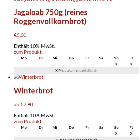
Jagaloab 750g (reines
Roggenvollkornbrot)
€
5,00
Enthält 10% MwSt.
zum Produkt
Mo
Di
Mi
Do
Fr
Sa
So
Ft
X
X
X Produkt nicht erhältlich
Winterbrot
ab
€
7,90
Enthält 10% MwSt.
Dieses
zum Produkt
Produkt
Mo
Di
Mi
Do
Fr
Sa
So
Ft
weist
X
X
mehrere
X Produkt nicht erhältlich