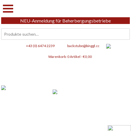
NEU-Anmeldung für Beherbergungsbetriebe
Suchen
nach:
+43 (0) 6474 2239
backstube@binggl.cc
Warenkorb:
0 Artikel -
€
0,00
Frisches aus Tamsweg,
für Genussliebhaber.