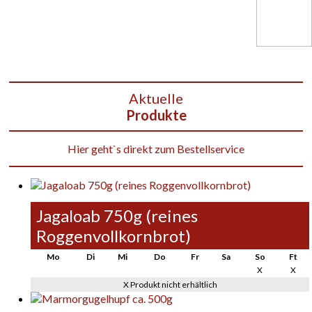
Aktuelle
Produkte
Hier geht`s direkt zum Bestellservice
Jagaloab 750g (reines
Roggenvollkornbrot)
Mo
Di
Mi
Do
Fr
Sa
So
Ft
X
X
X Produkt nicht erhältlich