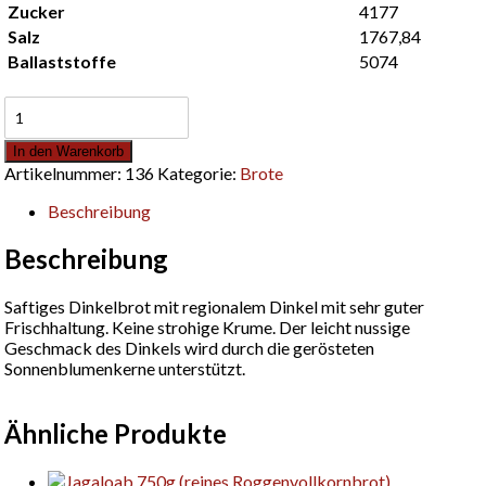
Zucker
4177
Salz
1767,84
Ballaststoffe
5074
Dinkel
Harry
500g
In den Warenkorb
Menge
Artikelnummer:
136
Kategorie:
Brote
Beschreibung
Beschreibung
Saftiges Dinkelbrot mit regionalem Dinkel mit sehr guter
Frischhaltung. Keine strohige Krume. Der leicht nussige
Geschmack des Dinkels wird durch die gerösteten
Sonnenblumenkerne unterstützt.
Ähnliche Produkte